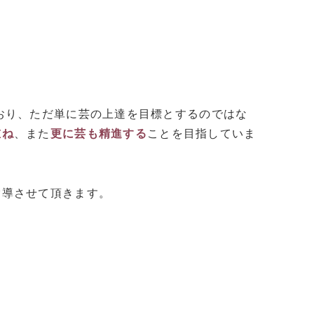
おり、ただ単に芸の上達を目標とするのではな
重ね
、また
更に芸も精進する
ことを目指していま
指導させて頂きます。
。