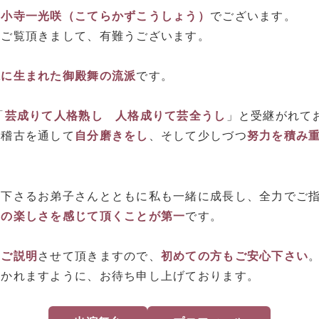
。
小寺一光咲（こてらかずこうしょう）
でございます。
をご覧頂きまして、有難うございます。
県に生まれた御殿舞の流派
です。
「
芸成りて人格熟し 人格成りて芸全うし
」と受継がれて
の稽古を通して
自分磨きをし
、そして少しづつ
努力を積み
て下さるお弟子さんとともに私も一緒に成長し、全力でご
踊の楽しさを感じて頂くことが第一
です。
にご説明
させて頂きますので、
初めての方もご安心下さい
かかれますように、お待ち申し上げております。