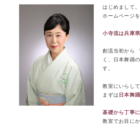
はじめまして
ホームページ
小寺流は兵庫
創流当初から 
く、日本舞踊
す。
教室にいらし
まずは
日本舞
基礎から丁寧
教室でお目に