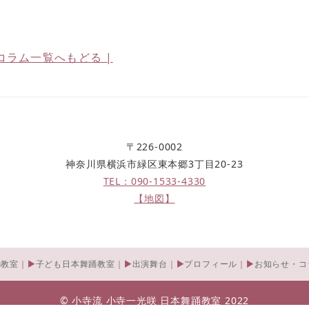
コラム一覧へもどる |
〒226-0002
神奈川県横浜市緑区東本郷3丁目20-23
TEL：090-1533-4330
【地図】
踊教室
子ども日本舞踊教室
出演舞台
プロフィール
お知らせ・コ
©️ 小寺流 小寺一光咲 日本舞踊教室 2022