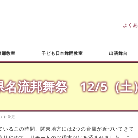
よくあ
舞踊教室
子ども日本舞踊教室
出演舞台
県名流邦舞祭 12/5（土
土）に決定
ているこの時間、関東地方には2つの台風が近づいてきて
取りやめて、リモートのお稽古だけを済ませました。こ